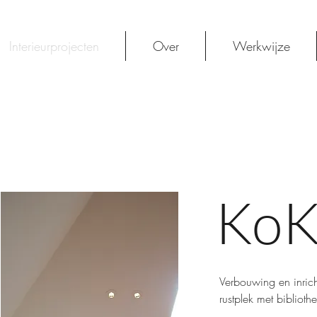
Interieurprojecten
Over
Werkwijze
KoK
Verbouwing en inrich
rustplek met bibliot