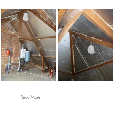
Read More
Gerda Van Wijck
info@gerdavanwijck.be
Groenstraat 8 bus 2 3001 Heverlee
GSM +32 0475 61 91 18