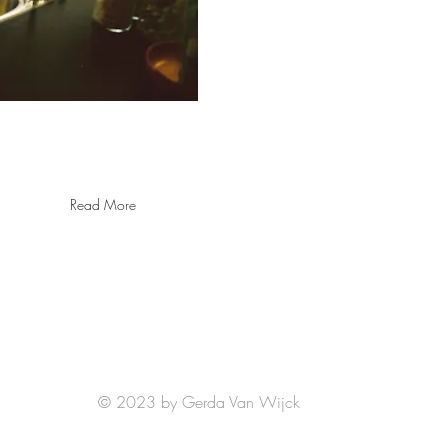
Read More
Gerda Van Wijck
info@gerdavanwijck.be
Groenstraat 8 bus 2 3001 Heverlee
GSM +32 0475 61 91 18
BTW BE 0707 228 582
© 2023 by Gerda Van Wijck