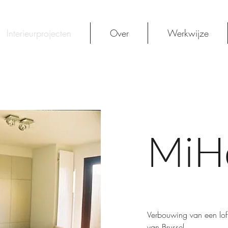
Interieurprojecten
Over
Werkwijze
MiH
Verbouwing van een lof
van Brussel.